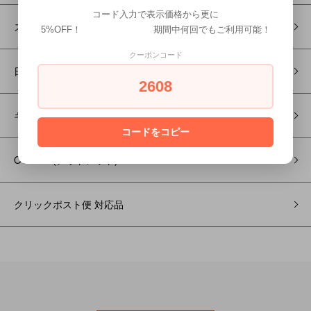
コード入力で表示価格から更に
ステーショナリー
5%OFF！ 期間中何回でもご利用可能！
クーポンコード
日用生活雑貨
2608
ギフトボックスセット
コードをコピー
OUTLET(アウトレット)
クリックポスト便 対応品