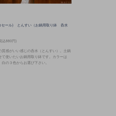
er(コセール) とんすい（お鍋用取り鉢 呑水
）
税込880円)
の質感がいい感じの呑水（とんすい）。土鍋
せて使いたいお鍋用取り鉢です。カラーは
、白の３色からお選び下さい。