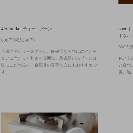
4th-market ティースプーン
coc
ボウル
600円(税込660円)
800円(
半磁器のティースプーン。陶磁器ならではのやわら
かい口当たりと和める雰囲気。陶磁器のスプーンは
色と土
味にこだわる方、金属臭の苦手な方にもおすすめで
と合わ
す。
黄、黒