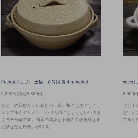
Fuego(フエゴ) 土鍋 ８号鍋 黄 4th-market
cocer
5,300円(税込5,830円)
6,900
色と土の質感がいい感じの土鍋。和にも洋にも合う
色と土
シンプルなデザイン。3～4人用にちょうどいい大き
どいい
さの８号鍋です。釉薬の濃淡と下地の土が折りなす
プルな
絶妙な色と風合いが特徴。