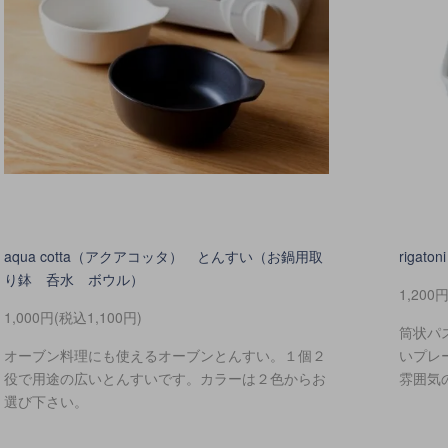
aqua cotta（アクアコッタ） とんすい（お鍋用取
riga
り鉢 呑水 ボウル）
1,200
1,000円(税込1,100円)
筒状パ
オーブン料理にも使えるオーブンとんすい。１個２
いプレ
役で用途の広いとんすいです。カラーは２色からお
雰囲気
選び下さい。