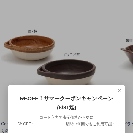
×
5%OFF！サマークーポンキャンペーン
(8/31迄)
コード入力で表示価格から更に
Cacerola(カセロラ) オーブンとんすい（お鍋用取
アグラ
5%OFF！ 期間中何回でもご利用可能！
り鉢 呑水 ボウル）