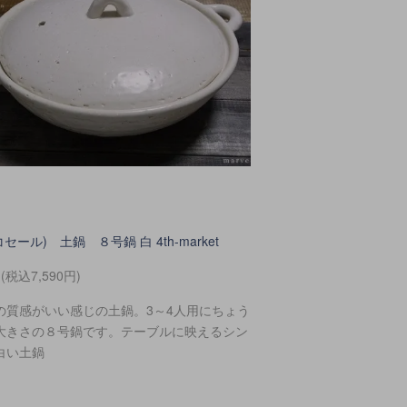
(コセール) 土鍋 ８号鍋 白 4th-market
円(税込7,590円)
の質感がいい感じの土鍋。3～4人用にちょう
大きさの８号鍋です。テーブルに映えるシン
白い土鍋