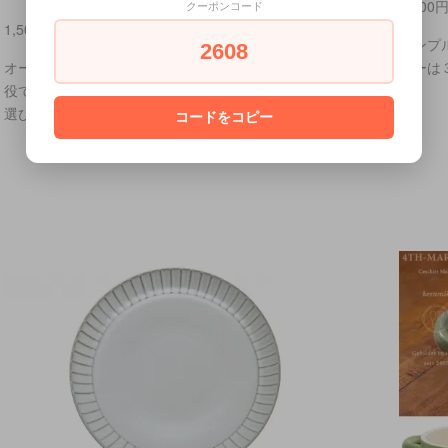
1,500
クーポンコード
1,500円(税込1,650円)
シンプ
2608
オーブン料理にも使えるオーブンとんすい。１個２
ラーは
役で用途の広いとんすいです。カラーは２色からお
選び下さい。
コードをコピー