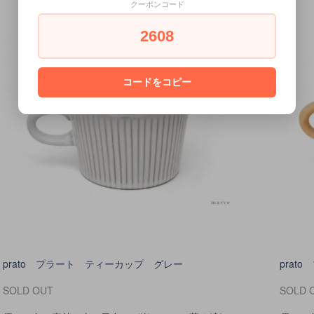
クーポンコード
2608
コードをコピー
prato プラート ティーカップ グレー
pra
SOLD OUT
SOLD 