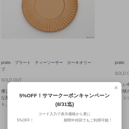
prato プラート ティーソーサー カーキオリー
pra
ブ
SOLD 
SOLD OUT
優しい
×
優しい色と素朴な土の風合いが楽しめる、薄く繊細
な形状が
5%OFF！サマークーポンキャンペーン
な形状が特徴のprato(プラート)シリーズのプレー
ト。シ
ト。シンプルモダンなデザイン。
(8/31迄)
コード入力で表示価格から更に
5%OFF！ 期間中何回でもご利用可能！