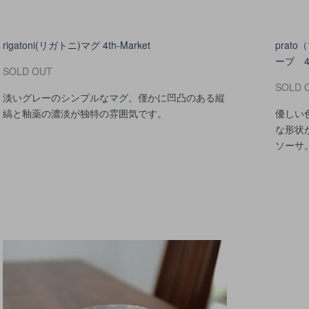
rigatoni(リガトニ)マグ 4th-Market
pra
ーブ 4t
SOLD OUT
SOLD 
淡いグレーのシンプルなマグ。僅かに凹凸のある縦
縞と釉薬の濃淡が独特の雰囲気です。
優しい
な形状が
ソーサ