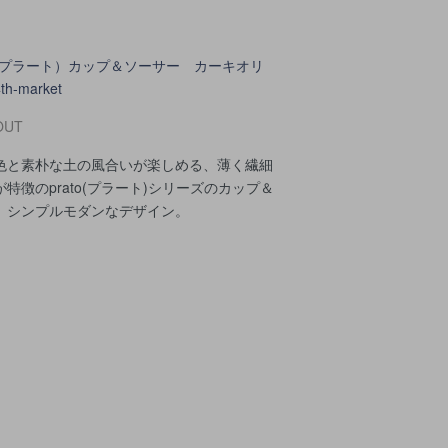
to（プラート）カップ＆ソーサー カーキオリ
h-market
OUT
色と素朴な土の風合いが楽しめる、薄く繊細
特徴のprato(プラート)シリーズのカップ＆
。シンプルモダンなデザイン。