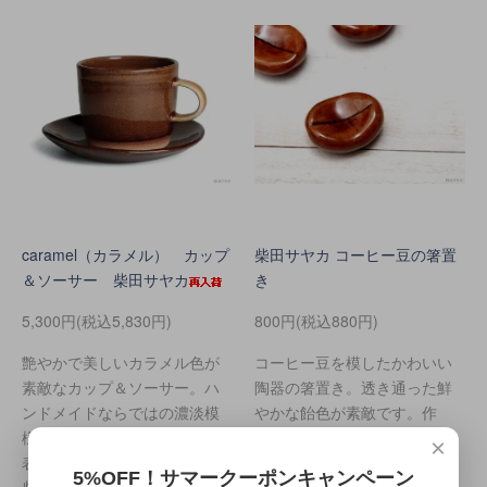
caramel（カラメル） カップ
柴田サヤカ コーヒー豆の箸置
＆ソーサー 柴田サヤカ
き
5,300円(税込5,830円)
800円(税込880円)
艶やかで美しいカラメル色が
コーヒー豆を模したかわいい
素敵なカップ＆ソーサー。ハ
陶器の箸置き。透き通った鮮
ンドメイドならではの濃淡模
やかな飴色が素敵です。作
様に全面に入った貫入※が一層
者 柴田サヤカ
×
表情を与えています。作者
5%OFF！サマークーポンキャンペーン