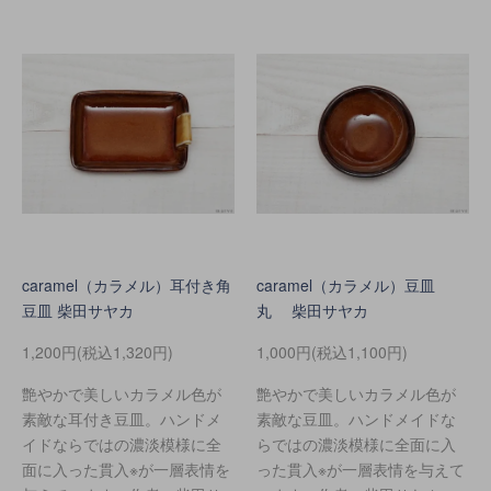
caramel（カラメル）耳付き角
caramel（カラメル）豆皿
豆皿 柴田サヤカ
丸 柴田サヤカ
1,200円(税込1,320円)
1,000円(税込1,100円)
艶やかで美しいカラメル色が
艶やかで美しいカラメル色が
素敵な耳付き豆皿。ハンドメ
素敵な豆皿。ハンドメイドな
イドならではの濃淡模様に全
らではの濃淡模様に全面に入
面に入った貫入※が一層表情を
った貫入※が一層表情を与えて