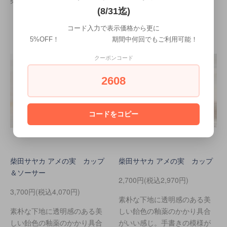
柴田サヤカ
(8/31迄)
コード入力で表示価格から更に
5%OFF！ 期間中何回でもご利用可能！
クーポンコード
2608
コードをコピー
柴田サヤカ アメの実 カップ
柴田サヤカ アメの実 カップ
＆ソーサー
2,700円(税込2,970円)
3,700円(税込4,070円)
素朴な下地に透明感のある美
素朴な下地に透明感のある美
しい飴色の釉薬のかかり具合
しい飴色の釉薬のかかり具合
がいい感じ。手書きの模様が