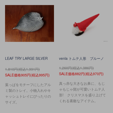
LEAF TRY LARGE SILVER
venla トムテ人形 ブルーノ
1,260円(税込1,386円)
1,810円(税込1,991円)
SALE価格882円(税込970円)
SALE価格905円(税込995円)
真っ赤な大きなお鼻に、もじ
葉っぱをモチーフにしたアル
ゃもじゃ髭が可愛いトムテ人
ミ製のトレイ。小物入れやキ
形! クリスマスを盛り上げて
ャッシュトレイにぴったりの
くれる素敵なアイテム。
サイズ。