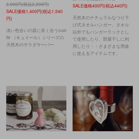
2,000円(税込2,200円)
SALE価格400円(税込440円)
SALE価格1,400円(税込1,540
天然木のナチュラルなつり下
円)
げ式タオルハンガー。タオル
淡い色合いの器に良く合うcuei
以外でもハンガーラックとし
llir （キュイール）シリーズの
て使用したり、部屋干しに利
天然木のサラダサーバー
用したり・・さまざまな用途
に使えるアイテムです。