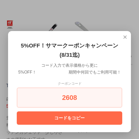
×
5%OFF！サマークーポンキャンペーン
(8/31迄)
コード入力で表示価格から更に
5%OFF！ 期間中何回でもご利用可能！
クーポンコード
TWIN Cuisine レードル(小)
パスタフォーク
2608
1,800円(税込1,980円)
2,200円(税込2,420円)
SALE価格900円(税込990円)
SALE価格770円(税込847円)
パスタ料理に活躍する大きめ
豊富なラインアップで幅広い
コードをコピー
のパスタフォーク（パスタレ
料理が楽しめるZWILLINGのキ
ードル）
ッチンガジェット 少し小さ