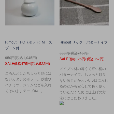
Rimout POT(ポット) Ｍ ス
Rimout リック バターナイフ
プーン付
650円(税込715円)
950円(税込1,045円)
SALE価格325円(税込357円)
SALE価格475円(税込522円)
メイプル材の薄くて細い柄の
ころんとしたちょっと他には
バターナイフ。ちょっと頼り
ないカタチのポット。砂糖や
ない感じがかわいい♪口に入れ
ハチミツ、ジャムなどを入れ
るのだから安心して長く使っ
てそのままテーブルに。
ていただくために仕上げの方
法にはこだわりました。