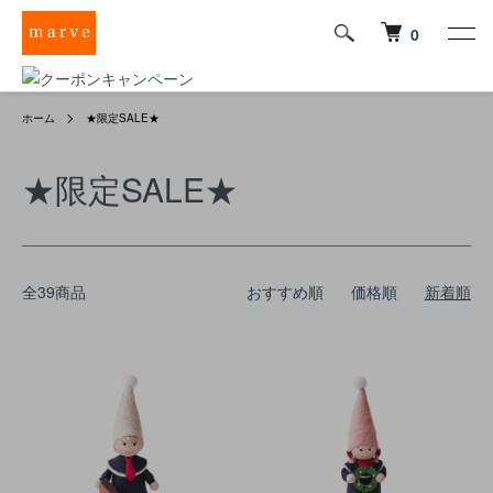
0
ホーム
★限定SALE★
★限定SALE★
全39商品
おすすめ順
価格順
新着順