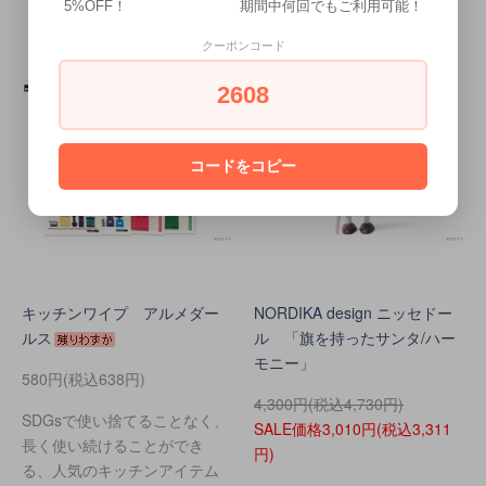
5%OFF！ 期間中何回でもご利用可能！
クーポンコード
2608
コードをコピー
キッチンワイプ アルメダー
NORDIKA design ニッセドー
ルス
ル 「旗を持ったサンタ/ハー
モニー」
580円(税込638円)
4,300円(税込4,730円)
SDGsで使い捨てることなく、
SALE価格3,010円(税込3,311
長く使い続けることができ
円)
る、人気のキッチンアイテム