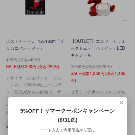
ポストカードL 12×18cm「ザ
【OUTLET】エルフ セラミ
リガニパーティー」
ックトムテ「ハッピー」LED
キャンドル
400円(税込440円)
SALE価格200円(税込220円)
2,700円(税込2,970円)
SALE価格1,350円(税込1,485
デザイナーのエリック・ブル
円)
ーンが、1950年代にフィンラ
ンド観光局からの依頼で「ザ
セラミック素材のエルフがも
リガニパーティー」をプロモ
つLEDキャンドル。本物のキ
×
ートするポスターを作り、そ
ャンドルの雰囲気でクリスマ
5%OFF！サマークーポンキャンペーン
のデザインをポストカードに
ス気分を演出♪遠い北国デンマ
したのがこちら。
ークからのあたたかいお届け
(8/31迄)
ものです。
コード入力で表示価格から更に