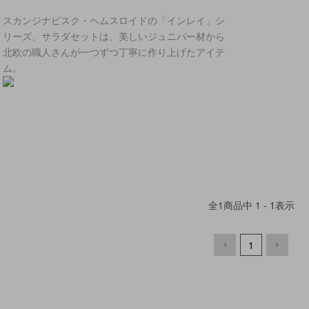
スカンジナビスク・ヘムスロイドの「インレイ」シ
リーズ、サラダセットは、美しいジュニパー材から
北欧の職人さんが一つずつ丁寧に作り上げたアイテ
ム。
全
1
商品中
1 - 1
表示
1