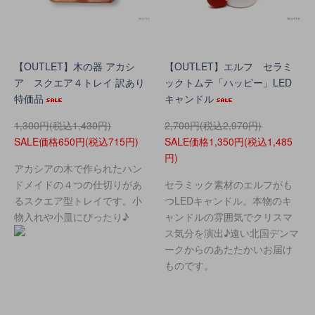
【OUTLET】木の器 アカシ
【OUTLET】エルフ セラミ
ア スクエア４トレイ 訳あり
ックトムテ「ハッピー」LED
特価品
キャンドル
1,300円(税込1,430円)
2,700円(税込2,970円)
SALE価格650円(税込715円)
SALE価格1,350円(税込1,485
円)
アカシアの木で作られたハン
ドメイドの４つの仕切りがあ
セラミック素材のエルフがも
るスクエア型トレイです。小
つLEDキャンドル。本物のキ
物入れや小皿にぴったり♪
ャンドルの雰囲気でクリスマ
ス気分を演出♪遠い北国デンマ
ークからのあたたかいお届け
ものです。