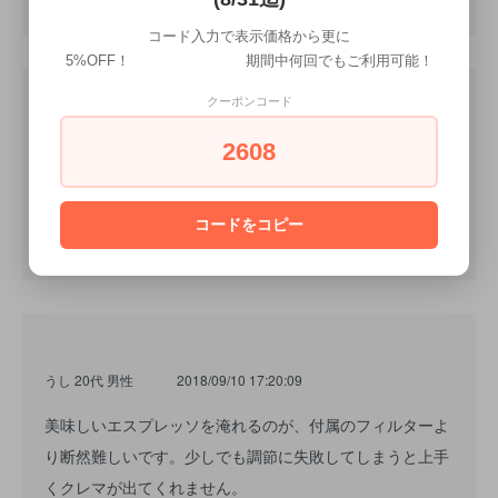
コード入力で表示価格から更に
5%OFF！ 期間中何回でもご利用可能！
クーポンコード
ted84 40代 男性
2019/12/18 16:55:18
2608
使用したところ、クレマがきめ細かく濃厚になりました。
抽出の様子も直接見えるのでエスプレッソを淹れる楽しみ
コードをコピー
が増えました。
うし 20代 男性
2018/09/10 17:20:09
美味しいエスプレッソを淹れるのが、付属のフィルターよ
り断然難しいです。少しでも調節に失敗してしまうと上手
くクレマが出てくれません。