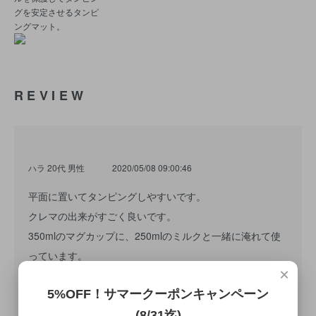
グを安定させるタンピ
ングマット。
REVIEW
ハラ 20代 男性
2020/05/08 09:00:46
平面に置いてタンピングしやすいです。
クレマの出来がすごく良いです。
350mlのマグカップに、250mlのミルクと一緒に淹れて使
っています。
×
5%OFF！サマークーポンキャンペーン
初期の物とは、気分や用途で使い分けてます。
また、2杯連続で抽出も出来るので来客の際も便利です。
(8/31迄)