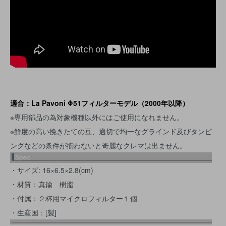
適合：La Pavoni Φ51フィルターモデル（2000年以降）
※専用部品の為対象機種以外にはご使用になれません。
※鮮度の高い挽きたての豆、適切で均一なグラインド及びタンピ
ングなどの条件が揃わないと奇麗なクレマは出ません。
・サイズ: 16×6.5×2.8(cm)
・材質：真鍮 樹脂
・付属：２杯用マイクロフィルター１個
・生産国：[製]