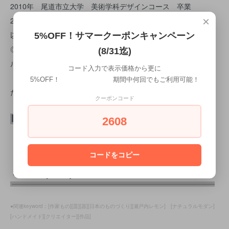
2010年 尾道市立大学 美術学科デザインコース 卒業
×
2012年 多治見市陶磁器意匠研究所 卒業
以降岐阜県多治見市の自宅兼工房にて制作。
5%OFF！サマークーポンキャンペーン
◎出品歴 新宿伊勢丹・銀座三越・ナゴヤドーム やきものワー
(8/31迄)
ルド
コード入力で表示価格から更に
東京ドーム テーブルウェアフェスティバル・陶ISM・
5%OFF！ 期間中何回でもご利用可能！
たじみ陶器まつり
クーポンコード
2608
・サイズ: Φ約8.8×H1(cm)
・材質：磁器
コードをコピー
・作家:[藤村佳澄]
・生産国：[日本製]
●関連keyword：[作家もの][皿][器][日本のものづくり][瀬戸内レモン] [ナチュラルモダン]
[ハンドメイド][クリエイター][作品]