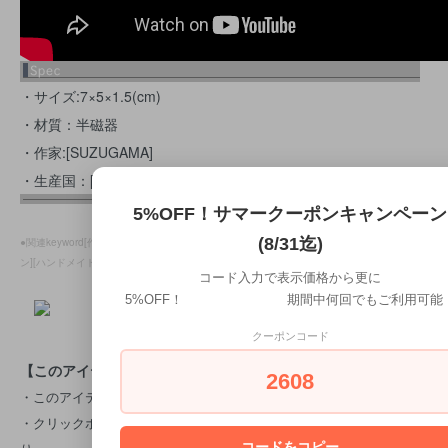
・サイズ:7×5×1.5(cm)
・材質：半磁器
・作家:[SUZUGAMA]
・生産国：[日本製]
5%OFF！サマークーポンキャンペーン
(8/31迄)
●関連keyword[作家もの][SUZUGAMA][シンプル][磁器][日本のものづくり][ナチュラルモダ
ン][ハンドメイド][クリエイター][作品]
コード入力で表示価格から更に
5%OFF！ 期間中何回でもご利用可能
クーポンコード
【このアイテムは
クリックポストお届け対応
です。】
2608
・このアイテムはクリックポスト便でもお届け致します。
・クリックポストの詳細は
→こちらをご覧下さい。
※追跡サービスあ
コードをコピー