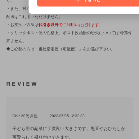
り。
・また、対応可アイテム以外と同時ご注文の場合はクリックポスト便
配送はご利用いただけません。
・お支払い方法は
代引き以外
でご利用いただけます。
・クリックポスト便の性格上、ポスト投函後の紛失については補償出
来ません。
◆ご心配の方は「当社指定便（宅配便）」をお選び下さい。
REVIEW
Chiz 30代 男性
2022/06/05 12:32:30
子ども用の副菜に丁度良い大きさです。黒豆やおひたしが
可愛らしく盛り付けできます。