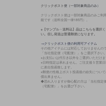
クリックポスト便（一部対象商品のみ）
クリックポスト便は一部対象商品のみご利
能です（送料全国一律185円）。
※【サンプル・送料込】品はこちらを選択く
い。但し発送は普通郵便になります。
→クリックポスト便の利用可アイテム
その他アイテムには対応しておりませんの
「当社指定便（宅配便）」をご選択下さい
※お支払いは代引き以外をご選択いただけま
※日時指定は承れません。ご注文後５営業日
に差出投函致します。
※郵便の性格上ポスト投函後の紛失について
償出来ません。
◆恐れ入りますが御心配の方は「当社指定
（宅配便）」をお選び下さい。