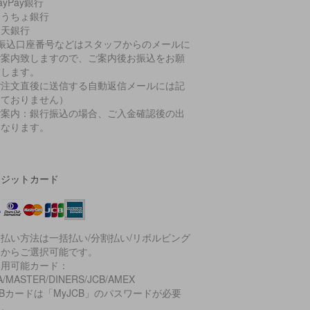
ayPay銀行
ゆうちょ銀行
楽天銀行
お振込口座番号などはスタッフからのメールに
ご案内致しますので、ご案内後お振込をお願
致します。
ご注文直後に送信する自動返信メールには記
しておりません）
ご案内：銀行振込の場合、ご入金確認後の出
となります。
レジットカード
払い方法は一括払い/分割払い/リボルビング
いからご選択可能です。
利用可能カード：
A/MASTER/DINERS/JCB/AMEX
CBカードは「MyJCB」のパスワードが必要
す。