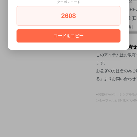
・メーカー:[インター
クーポンコード
・ブランド:[INTERF
2608
・メーカー所在国:[日
・生産国：[台湾製]
コードをコピー
●
この商品はお取寄せ
このアイテムはお取寄
ます。
お急ぎの方は念の為ご
る」よりお問い合わせ
●関連keyword：[シンプルモ
ンターフォルム][INTERFORM