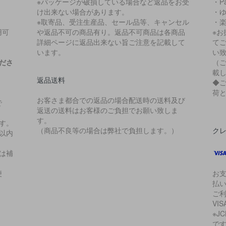
※パッケージが破損している場合など返品をお受
・P
け出来ない場合があります。
・
※取寄品、受注生産品、セール品等、キャンセル
・
用可
や返品不可の商品有り。返品不可商品は各商品
※
詳細ページに返品出来ない旨ご注意を記載して
て
います。
い
ださ
（
載
返品送料
◆
荷
お客さま都合での返品の場合配送時の送料及び
で
返送の送料はお客様のご負担でお願い致しま
。
す。
す。
（商品不良等の場合は弊社で負担します。）
ク
以内
は補
便
お支
払
ご
VIS
※J
で