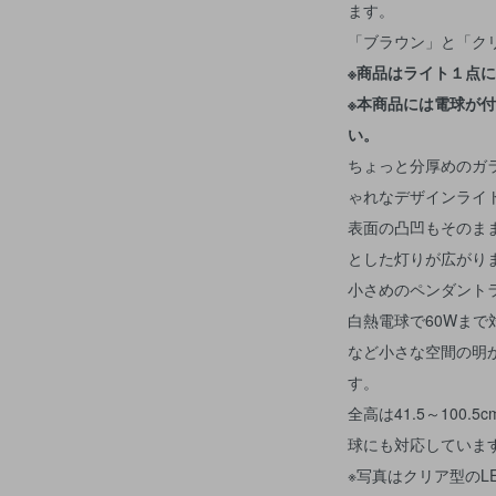
ます。
「ブラウン」と「ク
※商品はライト１点
※本商品には電球が
い。
ちょっと分厚めのガ
ゃれなデザインライ
表面の凸凹もそのま
とした灯りが広がり
小さめのペンダント
白熱電球で60Wま
など小さな空間の明
す。
全高は41.5～100
球にも対応していま
※写真はクリア型のL