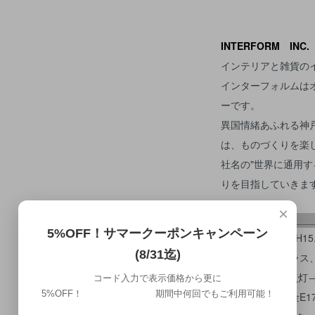
INTERFORM INC.
インテリアと雑貨の
インターフォルムは
ーです。
異国情緒あふれる神
は、ものづくりを楽
社名の"世界に通用す
りを目指していきま
×
5%OFF！サマークーポンキャンペーン
・サイズ:Φ15.5xH15.
(8/31迄)
・材質：木、ガラス
・壁スイッチ ※点灯
コード入力で表示価格から更に
5%OFF！ 期間中何回でもご利用可能！
・対応電球：口金E1