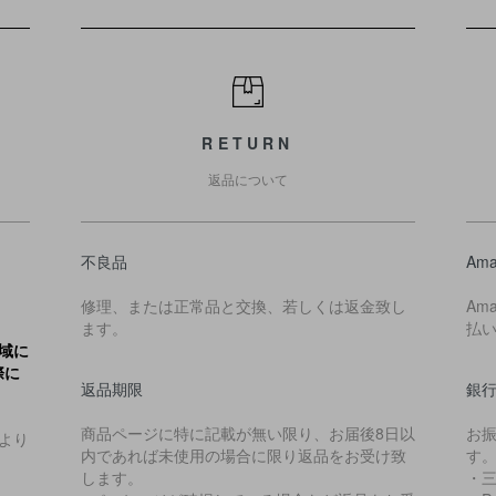
RETURN
返品について
不良品
Ama
修理、または正常品と交換、若しくは返金致し
Am
ます。
払
域に
際に
返品期限
銀
商品ページに特に記載が無い限り、お届後8日以
お
より
内であれば未使用の場合に限り返品をお受け致
す
します。
・