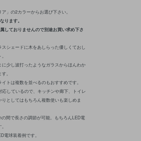
リア」の2カラーからお選び下さい。
になります。
付属しておりませんので別途お買い求め下さ
ラスシェードに木をあしらった優しくておし
ト。
まに少し波打ったようなガラスからほんわか
ます。
ライトは複数を並べるのもおすすめです。
で対応しているので、キッチンや廊下、トイレ
かりとしてはもちろん複数使いも楽しめま
.5cmの間で長さの調節が可能。もちろんLED電
す。
ED電球装着例です。