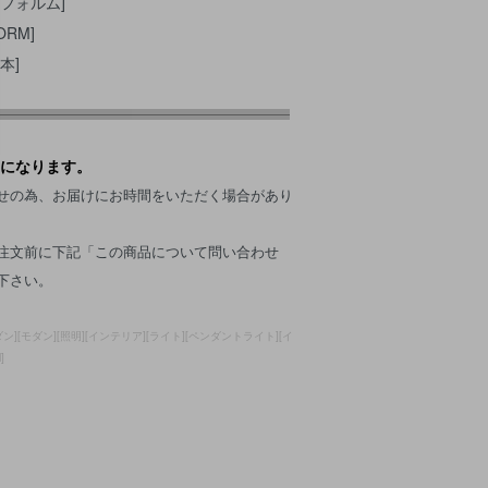
フォルム]
ORM]
本]
になります。
せの為、お届けにお時間をいただく場合があり
注文前に下記「この商品について問い合わせ
下さい。
ダン][モダン][照明][インテリア][ライト][ペンダントライト][イ
]