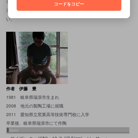
◎直火、電子レンジ、食洗機の使用に対応しておりません。
コードをコピー
◎ご使用後は、綺麗に洗い、よく乾燥させてから収納して下さ
い。
作者 伊藤 豊
1981 岐阜県瑞浪市生まれ
2008 地元の製陶工場に就職
2011 愛知県立窯業高等技術専門校に入学
卒業後、岐阜県瑞浪市にて作陶