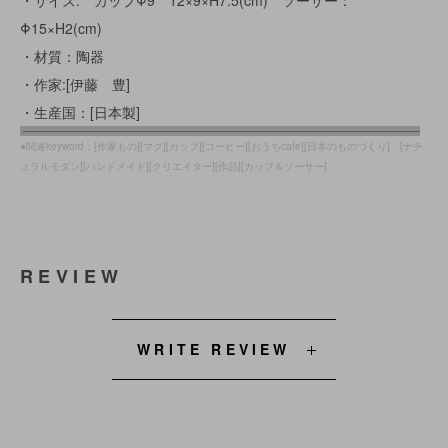
・サイズ: カップΦ9 12×9×H7.5(cm) ソーサー：
Φ15×H2(cm)
・材質：陶器
・作家:[伊藤 豊]
・生産国：[日本製]
●関連keyword：[作家もの][マグ][カップ][コーヒー][おうちcafe][日本のものづくり] [ナチ
ュラルモダン][ハンドメイド][クリエイター][作品][カップ＆ソーサー]
REVIEW
WRITE REVIEW