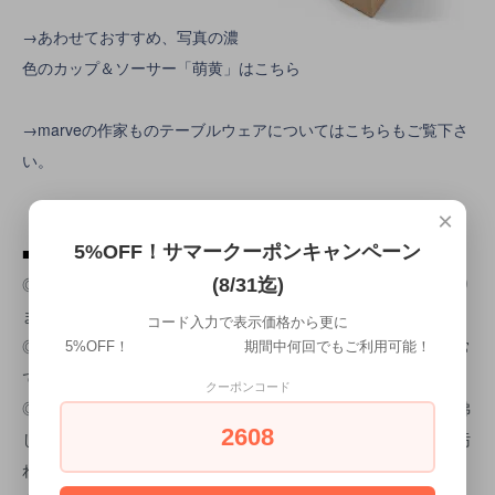
→あわせておすすめ、写真の濃
色のカップ＆ソーサー「萌黄」はこちら
→marveの作家ものテーブルウェアについてはこちらもご覧下さ
い。
×
5%OFF！サマークーポンキャンペーン
■ご使用上の注意
◎ハンドメイドのため形状や色合いなどが１点毎に微妙に異なり
(8/31迄)
ます。
コード入力で表示価格から更に
◎釉薬の特性上、細かな気泡（ピンホール）が見られますが異常
5%OFF！ 期間中何回でもご利用可能！
ではありません。
クーポンコード
◎初めてご使用になる前に、米のとぎ汁を使って１５分ほど煮沸
2608
し、貫入部分にとぎ汁の成分を入り込ませることにより、器が汚
れにくくなります。