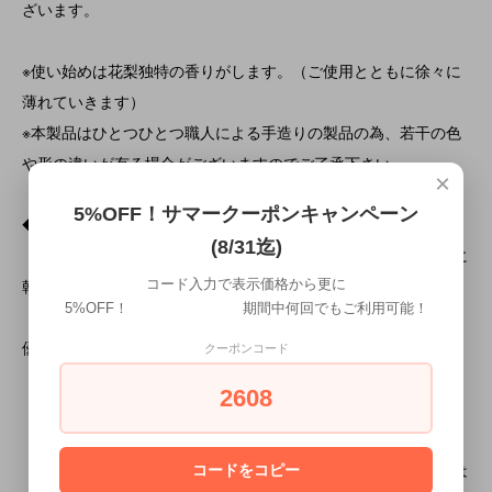
ざいます。
※使い始めは花梨独特の香りがします。（ご使用とともに徐々に
薄れていきます）
※本製品はひとつひとつ職人による手造りの製品の為、若干の色
や形の違いが有る場合がございますのでご了承下さい。
×
5%OFF！サマークーポンキャンペーン
◆長くご使用いただくために
(8/31迄)
・ご使用後はできるだけ早く洗って水分を充分に拭き取り完全に
乾かして下さい。
コード入力で表示価格から更に
5%OFF！ 期間中何回でもご利用可能！
・中性洗剤の使用も可能ですが、なるべく 柔らかいスポンジで
優しく 洗って下さい。
クーポンコード
・浸け置きや煮沸消毒、 食洗器のご使用は避けて下さい。
2608
・直射日光は避けて下さい。
・電子レンジ使用不可。
・木の表面がザラついて来た時や僅かな欠けキズが出来た場合は
コードをコピー