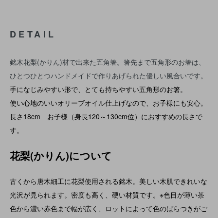
DETAIL
銘木花梨(かりん)材で出来た五角箸。箸先まで五角形のお箸は、
ひとつひとつハンドメイドで作りあげられた優しい風合いです。
手になじみやすい形で、とても持ちやすい五角形のお箸。
使い心地のいいオリーブオイル仕上げなので、お子様にも安心。
長さ18cm お子様（身長120～130cm位）におすすめの長さで
す。
花梨(かりん)について
古くから唐木細工に花梨使用される銘木。美しい木肌できれいな
光沢が見られます。密度も高く、硬い材質です。※色目が薄い茶
色から濃い赤色まで幅が広く、ロットによって色のばらつきがご