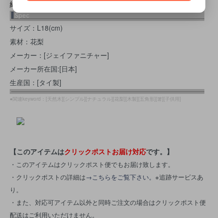
紙ヤスリなどでナラしてからオリーブオイルで拭いて下さい。
サイズ：L18(cm)
素材：花梨
メーカー：[ジェイファニチャー]
メーカー所在国:[日本]
生産国：[タイ製]
●関連keyword：[天然木][シンプル][ナチュラル][花梨][木製][五角形][箸][子供用]
【このアイテムは
クリックポストお届け対応
です。】
・このアイテムはクリックポスト便でもお届け致します。
・クリックポストの詳細は
→こちらをご覧下さい。
※追跡サービスあ
り。
・また、対応可アイテム以外と同時ご注文の場合はクリックポスト便
配送はご利用いただけません。