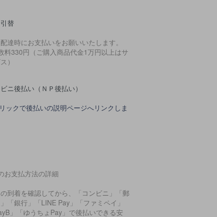
金引替
品配達時にお支払いをお願いいたします。
数料330円（ご購入商品代金1万円以上はサ
ビス）
ンビニ後払い（ＮＰ後払い）
クリックで後払いの説明ページへリンクしま
このお支払方法の詳細
品の到着を確認してから、「コンビニ」「郵
」「銀行」「LINE Pay」「ファミペイ」
ayB」「ゆうちょPay」で後払いできる安