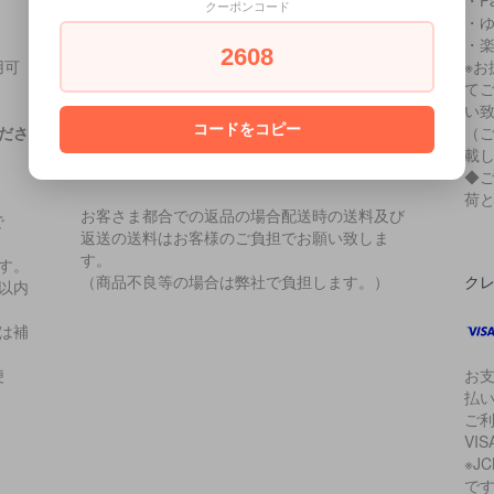
※パッケージが破損している場合など返品をお受
・P
クーポンコード
け出来ない場合があります。
・
※取寄品、受注生産品、セール品等、キャンセル
・
2608
用可
や返品不可の商品有り。返品不可商品は各商品
※
詳細ページに返品出来ない旨ご注意を記載して
て
います。
い
コードをコピー
ださ
（
載
返品送料
◆
荷
お客さま都合での返品の場合配送時の送料及び
で
返送の送料はお客様のご負担でお願い致しま
。
す。
す。
（商品不良等の場合は弊社で負担します。）
ク
以内
は補
便
お支
払
ご
VIS
※J
で