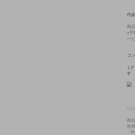
代
商
※手
ー
コ
↓
す
○
商
便局
「P