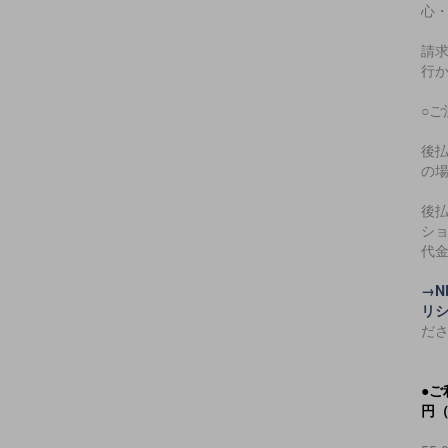
心
請
行
○ご
後払
の
後
シ
代
→
リ
だ
●
ご
円