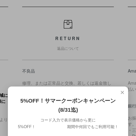
RETURN
返品について
不良品
Ama
修理、または正常品と交換、若しくは返金致し
Am
ます。
払
×
域に
5%OFF！サマークーポンキャンペーン
際に
返品期限
銀
(8/31迄)
商品ページに特に記載が無い限り、お届後8日以
お
より
コード入力で表示価格から更に
内であれば未使用の場合に限り返品をお受け致
す
5%OFF！ 期間中何回でもご利用可能！
します。
・