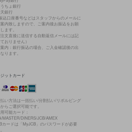
ayPay銀行
ゆうちょ銀行
楽天銀行
お振込口座番号などはスタッフからのメールに
ご案内致しますので、ご案内後お振込をお願
致します。
ご注文直後に送信する自動返信メールには記
しておりません）
ご案内：銀行振込の場合、ご入金確認後の出
となります。
レジットカード
払い方法は一括払い/分割払い/リボルビング
いからご選択可能です。
利用可能カード：
A/MASTER/DINERS/JCB/AMEX
CBカードは「MyJCB」のパスワードが必要
す。