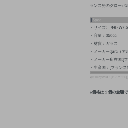
ランス発のグローバ
・サイズ: Φ6×W7.5×
・容量：350cc
・材質：ガラス
・メーカー:[arc（ア
・メーカー所在国:[フ
・生産国：[フランス
●関連keyword：[ビアグラス]
※価格は１個の金額