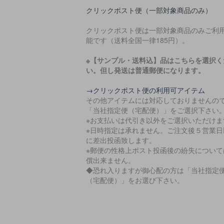
クリックポスト便（一部対象商品のみ）
クリックポスト便は一部対象商品のみご利
能です（送料全国一律185円）。
※【サンプル・送料込】品はこちらを選択く
い。但し発送は普通郵便になります。
→クリックポスト便の利用可アイテム
その他アイテムには対応しておりませんの
「当社指定便（宅配便）」をご選択下さい
※お支払いは代引き以外をご選択いただけま
※日時指定は承れません。ご注文後５営業日
に差出投函致します。
※郵便の性格上ポスト投函後の紛失について
償出来ません。
◆恐れ入りますが御心配の方は「当社指定
（宅配便）」をお選び下さい。