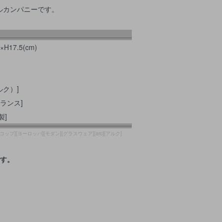
ルカンパニーです。
H17.5(cm)
ルク）]
ランス]
製]
[コップ][ヨーロッパ][モダン][グラスウェア][arc][アルク]
です。