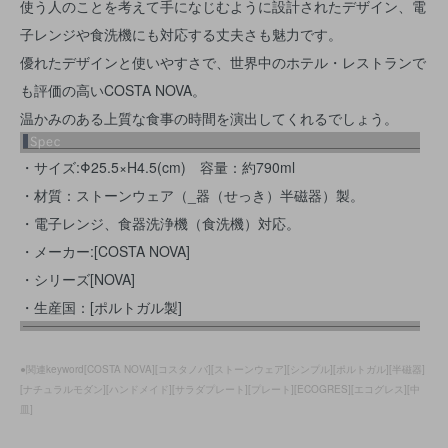
使う人のことを考えて手になじむように設計されたデザイン、電
子レンジや食洗機にも対応する丈夫さも魅力です。
優れたデザインと使いやすさで、世界中のホテル・レストランで
も評価の高いCOSTA NOVA。
温かみのある上質な食事の時間を演出してくれるでしょう。
・サイズ:Φ25.5×H4.5(cm) 容量：約790ml
・材質：ストーンウェア（_器（せっき）半磁器）製。
・電子レンジ、食器洗浄機（食洗機）対応。
・メーカー:[COSTA NOVA]
・シリーズ[NOVA]
・生産国：[ポルトガル製]
●関連keyword[COSTA NOVA][コスタノバ][ストーンウェア][シンプル][ポルトガル][半磁器]
[ナチュラルモダン][ハンドメイド][サラダプレート][プレート][ECOGRES][エコグレス][中
皿]