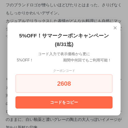
フのブランドロゴが憎らしいほどぴたりとはまった、さりげなく
もしっかりかわいいデザイン。
カジュアルでリラックスした表情がどんなお料理にも自然にマッ
×
チして、明るく楽しい気持ちでお食事できるおすすめのシリーズ
5%OFF！サマークーポンキャンペーン
です。
(8/31迄)
コード入力で表示価格から更に
5%OFF！ 期間中何回でもご利用可能！
【NOVA ECOGRES（ノバ エコグレス）】
クーポンコード
リサイクル陶土を使って作られた、白と濃いグレーのモノトーン
2608
カラーが少し辛口な印象のNOVAエコグレス。
海辺の自然や風景にインスパイアされて生まれたNOVAシリーズ
コードをコピー
の日本限定のサブラインです。
ロゴの入ったカジュアルで使いやすいデザインとシルエットはそ
のままに、白い釉薬と濃いグレーの陶土の大人っぽいイメージが
加わり新鮮な印象。