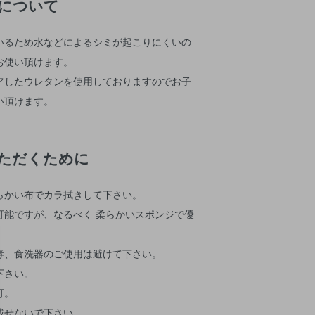
について
いるため水などによるシミが起こりにくいの
お使い頂けます。
アしたウレタンを使用しておりますのでお子
い頂けます。
ただくために
らかい布でカラ拭きして下さい。
可能ですが、なるべく 柔らかいスポンジで優
毒、食洗器のご使用は避けて下さい。
下さい。
可。
載せないで下さい。