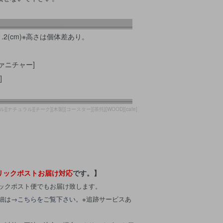
.2(cm)※高さは個体差あり。
ァニチャー]
]
ル][ナチュラル][チーク][木製][コースター][茶托][WOOD][cafe]
リックポストお届け対応
です。】
ックポスト便でもお届け致します。
細は
→こちらをご覧下さい。
※追跡サービスあ