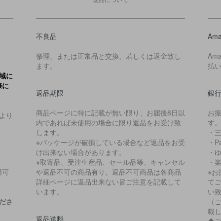
不良品
Ama
修理、または正常品と交換、若しくは返金致し
Am
ます。
払
域に
際に
返品期限
銀
商品ページに特に記載が無い限り、お届後8日以
お
より
内であれば未使用の場合に限り返品をお受け致
す
します。
・
※パッケージが破損している場合など返品をお受
・P
け出来ない場合があります。
・
※取寄品、受注生産品、セール品等、キャンセル
・
用可
や返品不可の商品有り。返品不可商品は各商品
※
詳細ページに返品出来ない旨ご注意を記載して
て
います。
い
ださ
（
載
返品送料