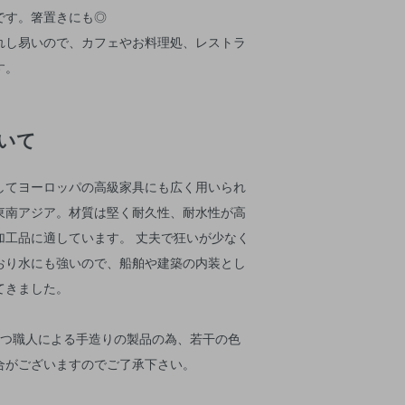
です。箸置きにも◎
れし易いので、カフェやお料理処、レストラ
す。
いて
してヨーロッパの高級家具にも広く用いられ
東南アジア。材質は堅く耐久性、耐水性が高
加工品に適しています。 丈夫で狂いが少なく
おり水にも強いので、船舶や建築の内装とし
てきました。
とつ職人による手造りの製品の為、若干の色
合がございますのでご了承下さい。