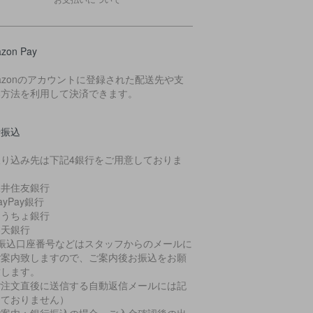
zon Pay
azonのアカウントに登録された配送先や支
い方法を利用して決済できます。
行振込
振り込み先は下記4銀行をご用意しておりま
。
三井住友銀行
ayPay銀行
ゆうちょ銀行
楽天銀行
お振込口座番号などはスタッフからのメールに
ご案内致しますので、ご案内後お振込をお願
致します。
ご注文直後に送信する自動返信メールには記
しておりません）