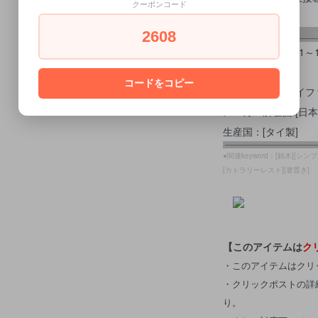
クーポンコード
2608
サイズ：約Φ5×H1～1
素材：チーク
コードをコピー
メーカー：[ジェイフ
メーカー所在国:[日本
生産国：[タイ製]
●関連keyword：[銘木][シンプ
[カトラリーレスト][箸置き]
【このアイテムは
ク
・このアイテムはクリ
・クリックポストの詳
り。