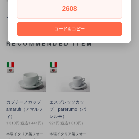
●関連keyword：[カフェ] [おうちカフェ][ヨーロッパ] [耐熱][cafe][海のふた]
2608
→画像のスプーンはこちら
コードをコピー
RECOMMENDED ITEM
カプチーノカップ
エスプレッソカッ
amarufi（アマルフ
プ parerumo（パ
ィ）
レルモ）
1,310円(税込1,441円)
921円(税込1,013円)
本場イタリア製ヌオー
本場イタリア製ヌオー