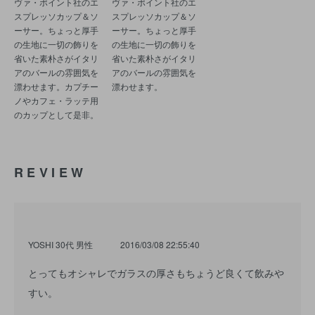
ヴァ・ポイント社のエ
ヴァ・ポイント社のエ
スプレッソカップ＆ソ
スプレッソカップ＆ソ
ーサー。ちょっと厚手
ーサー。ちょっと厚手
の生地に一切の飾りを
の生地に一切の飾りを
省いた素朴さがイタリ
省いた素朴さがイタリ
アのバールの雰囲気を
アのバールの雰囲気を
漂わせます。カプチー
漂わせます。
ノやカフェ・ラッテ用
のカップとして是非。
REVIEW
YOSHI 30代 男性
2016/03/08 22:55:40
とってもオシャレでガラスの厚さもちょうど良くて飲みや
すい。