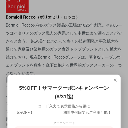
Bormioli Rocco（ボリオミリ・ロッコ）
Bormioli Roccoの初のガラス製品の工場は1825年創業。そのルー
ツはイタリアのガラス職人の家系として中世にまで遡ることがで
きると言う。 以来長年にわたって多くの技術開発と事業拡大を
通じて家庭及び業務用のガラス食器トップブランドとして拡大を
続けており、現在Bormioli Roccoグループは、著名なテーブルウ
ェアブランドを数多く傘下に抱える世界的ガラスメーカーの一つ
となっています。
×
サイズ：9.6Ｈ×8.2Φ（cm） 235ml
5%OFF！サマークーポンキャンペーン
メーカー：[Bormioli Rocco]
(8/31迄)
ブランド：[OSLO]
コード入力で表示価格から更に
ブランド所在国:[イタリア]
5%OFF！ 期間中何回でもご利用可能！
原産国：[スペイン製]
クーポンコード