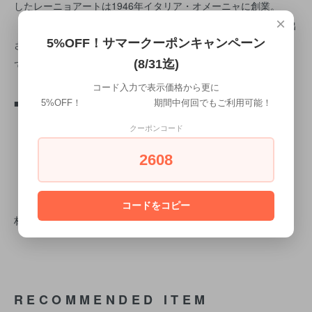
したレーニョアートは1946年イタリア・オメーニャに創業。
×
「確かな品質に裏打ちされた美しさと機能」を基本理念に作り出
5%OFF！サマークーポンキャンペーン
された芸術的な製品はまさに実用性と美を兼ね備えた作品とし
(8/31迄)
て、イタリアをはじめ欧米各国で高い評価を受けています。
コード入力で表示価格から更に
■セット内容
5%OFF！ 期間中何回でもご利用可能！
・レードル（35,5cm）
クーポンコード
・スティアリングフォーク（35cm）
2608
・スパゲティスプーン（34cm）
各１
コードをコピー
材質：自然木・18-10ステンレス
RECOMMENDED ITEM