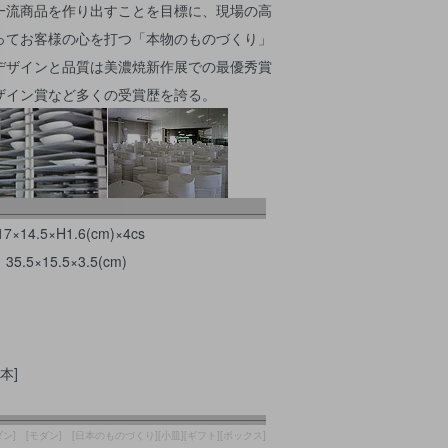
一流商品を作り出すことを目標に、現場の高
ってお客様の心を打つ「本物のものづくり」
デザインと品質は美濃焼新作展での最優秀賞
ザイン賞など多くの受賞歴を誇る。
4.5×H1.6(cm)×4cs
5×15.5×3.5(cm)
本]
ダン] [モダン] [日本のものづくり][小皿][ギフト][ボックス]