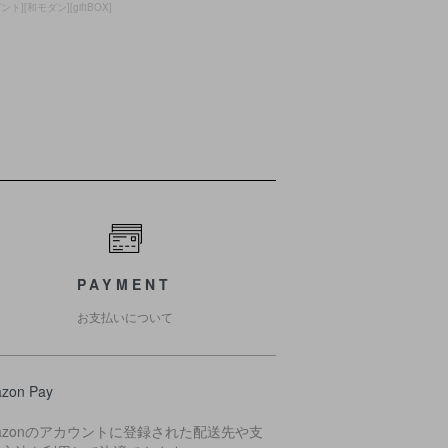
][和モダン][giftBOX]
PAYMENT
お支払いについて
zon Pay
azonのアカウントに登録された配送先や支