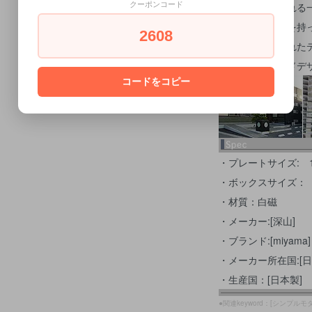
世界に受けいられる
クーポンコード
い技術と職人魂を持
2608
を追求。その優れた
連続受賞、グッドデ
コードをコピー
・プレートサイズ: 17×1
・ボックスサイズ： 35.
・材質：白磁
・メーカー:[深山]
・ブランド:[miyama]
・メーカー所在国:[日
・生産国：[日本製]
●関連keyword：[シンプルモ