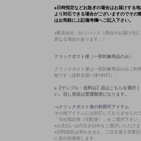
※日時指定などお急ぎの場合はお届けする地
より対応できる場合がございますのでその
はお気軽に上記備考欄へご記入下さい。
※配送会社：ゆうパック（商品やお届け先に
異なる場合があります。）
クリックポスト便（一部対象商品のみ）
クリックポスト便は一部対象商品のみご利
能です（送料全国一律185円）。
※【サンプル・送料込】品はこちらを選択く
い。但し発送は普通郵便になります。
→クリックポスト便の利用可アイテム
その他アイテムには対応しておりませんの
「当社指定便（宅配便）」をご選択下さい
※お支払いは代引き以外をご選択いただけま
※日時指定は承れません。ご注文後５営業日
に差出投函致します。