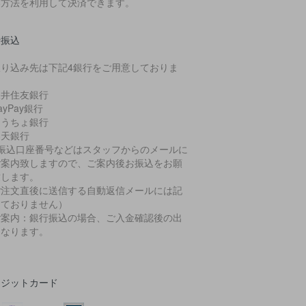
い方法を利用して決済できます。
行振込
振り込み先は下記4銀行をご用意しておりま
。
三井住友銀行
ayPay銀行
ゆうちょ銀行
楽天銀行
お振込口座番号などはスタッフからのメールに
ご案内致しますので、ご案内後お振込をお願
致します。
ご注文直後に送信する自動返信メールには記
しておりません）
ご案内：銀行振込の場合、ご入金確認後の出
となります。
レジットカード