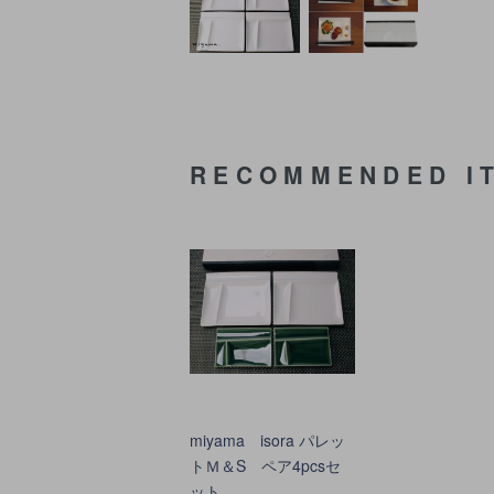
RECOMMENDED I
miyama isora パレッ
トＭ＆S ペア4pcsセ
ット