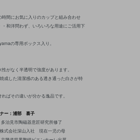
の時間にお気に入りのカップと組み合わせ
・・和洋問わず、いろいろな用途にご活用下
yamaの専用ボックス入り。
）
水性がなく半透明で強度があります。
で焼成した清潔感のある透き通った白さが特
ければその違いが分かる逸品です。
ナー：浦部 喜子
0 多治見市陶磁器意匠研究所修了
会社深山入社 現在一児の母
9 京畿道世界陶磁ビエンナーレ出展