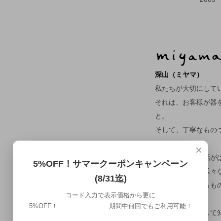
深山（ミヤマ）
私たちが大切にして
それは、お客様が器
と。
そして、丁寧なもの
ること。
×
料理を盛る。会話が
5%OFF！サマークーポンキャンペーン
そんな日々の、様々
(8/31迄)
る事を望みながらも
コード入力で表示価格から更に
5%OFF！ 期間中何回でもご利用可能！
美濃焼の産地として