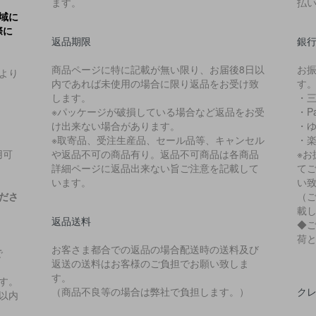
ます。
払
域に
際に
返品期限
銀
商品ページに特に記載が無い限り、お届後8日以
お
より
内であれば未使用の場合に限り返品をお受け致
す
します。
・
※パッケージが破損している場合など返品をお受
・P
け出来ない場合があります。
・
※取寄品、受注生産品、セール品等、キャンセル
・
用可
や返品不可の商品有り。返品不可商品は各商品
※
詳細ページに返品出来ない旨ご注意を記載して
て
います。
い
ださ
（
載
返品送料
◆
荷
お客さま都合での返品の場合配送時の送料及び
で
返送の送料はお客様のご負担でお願い致しま
。
す。
す。
（商品不良等の場合は弊社で負担します。）
ク
以内