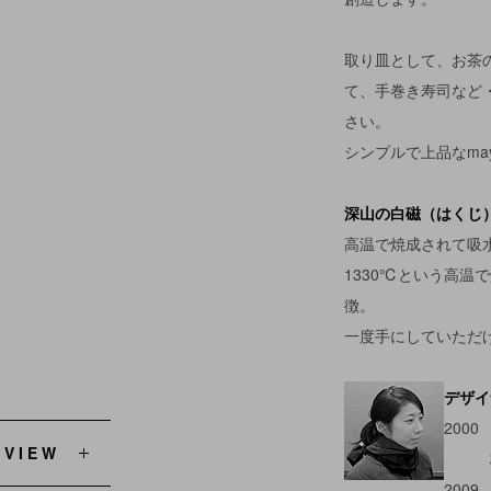
取り皿として、お茶
て、手巻き寿司など
さい。
シンプルで上品なma
深山の白磁（はくじ
高温で焼成されて吸
1330℃という高温
徴。
一度手にしていただ
デザイ
200
EVIEW
株式
200