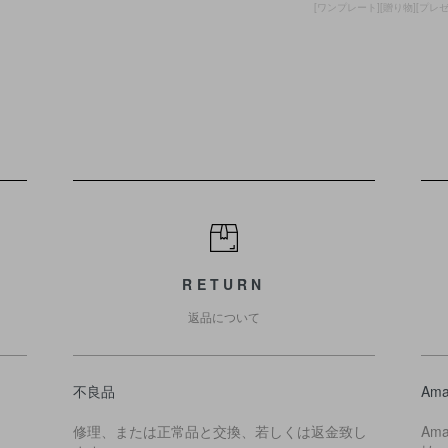
[ワンプレート][贈り物][プレゼント
RETURN
返品について
不良品
Ama
修理、または正常品と交換、若しくは返金致し
Am