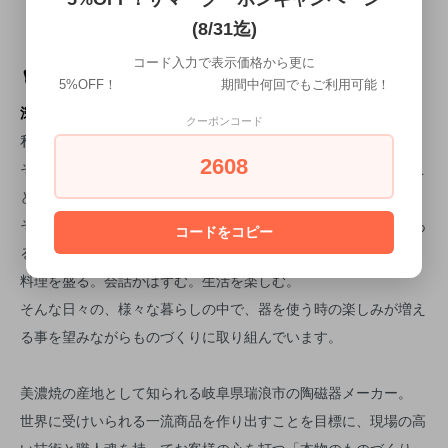
(8/31迄)
コード入力で表示価格から更に
5%OFF！ 期間中何回でもご利用可能！
深山（ミヤマ）
クーポンコード
私たちが大切にしていること。
2608
それは、お客様が器を見て、使いたいシーンがイメージできるこ
と。
そして、丁寧なものづくり、プラスちょっとした遊びや驚きがあ
コードをコピー
ること。
料理を盛る。会話がはずむ。生活を楽しむ。
そんな日々の、様々な暮らしの中で、器を使う時の楽しみが増え
る事を望みながらものづくりに取り組んでいます。
美濃焼の産地として知られる岐阜県瑞浪市の陶磁器メーカー。
世界に受けいられる一流商品を作り出すことを目標に、現場の高