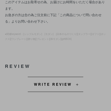
このアイテムはお取寄せの為、お届けにお時間をいただく場合があり
ます。
お急ぎの方は念の為ご注文前に下記「この商品について問い合わせ
る」よりお問い合わせ下さい。
●関連keyword：[シンプルモダン] [モダン] [日本のものづくり][タンブラー][ギフト][ボッ
クス][ワンプレート][贈り物][プレゼント][和モダン][giftBOX]
REVIEW
WRITE REVIEW