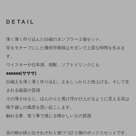
DETAIL
薄く薄く作り込んだ白磁のタンブラー２個セット。
笹をモチーフにした幾何学模様はモダンで上質な時間を生みま
す。
ウイスキーや日本酒、焼酎、ソフトドリンクにも
sasasa(サササ)
白磁土を薄く薄く作り込む。土をしっかりと焼上げる。そして生
まれる磁器の質感
その薄さゆえに、ほんのりと透け浮かび上がるように見える笹は
障子越しの風景を思い起こします。
触れる事、使う事で感じる懐かしい土の質感
笹の柄が緑と白それぞれ１個づつ計２個のボックスセットです。