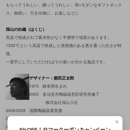
もらってうれしい、贈ってうれしい、和+モダンなギフトボック
ス。御祝い、引き出物に、お返しなどに
深山の白磁（はくじ）
高温で焼成されて吸水性がなく半透明で強度があります。
1330℃という高温で焼成した清潔感のある透き通った白さが特
徴。
一度手にしていただければその違いが分かる逸品です。
デザイナー：柴田正太郎
1973 岐阜県生まれ
2003 多治見市陶磁器意匠研究所修了
株式会社深山入社
2006/2008 国際陶磁器展美濃
2006/07/08 テーブルウェアフェスティバル
×
2007/2008 日本クラフト展入選
5%OFF！サマークーポンキャンペーン