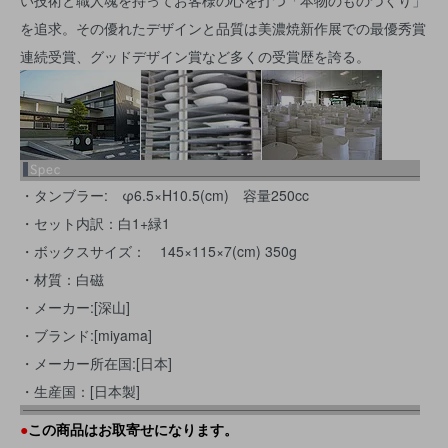
い技術と職人魂を持ってお客様の心を打つ「本物のものづくり」
を追求。その優れたデザインと品質は美濃焼新作展での最優秀賞
連続受賞、グッドデザイン賞など多くの受賞歴を誇る。
・タンブラー: φ6.5×H10.5(cm) 容量250cc
・セット内訳：白1+緑1
・ボックスサイズ： 145×115×7(cm) 350g
・材質：白磁
・メーカー:[深山]
・ブランド:[miyama]
・メーカー所在国:[日本]
・生産国：[日本製]
●
この商品はお取寄せになります。