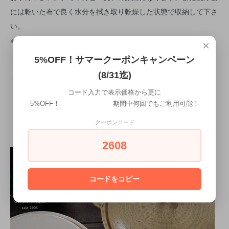
には乾いた布で良く水分を拭き取り乾燥した状態で収納して下さ
い。
※手仕上げの為１点毎に微妙に雰囲気が異なる場合があります。
×
5%OFF！サマークーポンキャンペーン
合わせておすすめ！木のレンゲはこちら
(8/31迄)
コード入力で表示価格から更に
5%OFF！ 期間中何回でもご利用可能！
クーポンコード
2608
コードをコピー