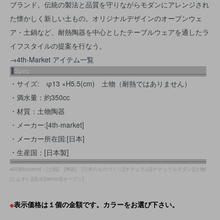
ブランド。伝統の製法と品質を守りながらモダンにアレンジされ
た懐かしく新しい土もの。オリジナルデザインのオーブンウェ
ア・土鍋など、耐熱陶器を中心としたテーブルウェアを通したラ
イフスタイルの提案を行なう。
→4th-Market アイテム一覧
・サイズ: φ13 ×H5.5(cm) 土物（耐熱ではありません）
・満水量：約350cc
・材質：土物陶器
・メーカー:[4th-market]
・メーカー所在国:[日本]
・生産国：[日本製]
●関連keyword：[土鍋] [陶器] [日本のものづくり][ナチュラル][ナチュラルモダン][土物]
[とんすい][呑水][winter][オーブン]
※
表示価格は１個の金額です。カラーをお選び下さい。