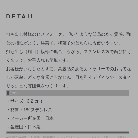
DETAIL
打ち出し模様のヒメフォーク。叩いたような凹凸のある質感が和
との相性がよく、洋菓子、和菓子のどちらにも使いやすい。
打ち出し（鎚目）模様の風合いながら、ステンレス製で錆びにく
く丈夫で、お手入れも簡単です。
お客様がいらしたときに、高級感のあるカトラリーでのおもてな
しが素敵。どんな食器にもなじみ、目を引くデザインで、スタイ
リッシュな雰囲気をつくります。
・サイズ:13.2(cm)
・材質：180ステンレス
・メーカー所在国：日本
・生産国：日本製
●関連keyword： [打ち出し][鎚目][ステンレス][ナチュラル][ヒメフォーク][デザート][スイー