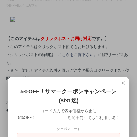
ツ][cafe][おうちカフェ]
【このアイテムは
クリックポストお届け対応
です。】
・このアイテムはクリックポスト便でもお届け致します。
・クリックポストの詳細は
→こちらをご覧下さい。
※追跡サービスあ
り。
・また、対応可アイテム以外と同時ご注文の場合はクリックポスト便
配送はご利用いただけません。
×
・お支払い方法は
代引き以外
でご利用いただけます。
5%OFF！サマークーポンキャンペーン
・クリックポスト便の性格上、ポスト投函後の紛失については補償出
(8/31迄)
来ません。
◆ご心配の方は「当社指定便（宅配便）」をお選び下さい。
コード入力で表示価格から更に
5%OFF！ 期間中何回でもご利用可能！
クーポンコード