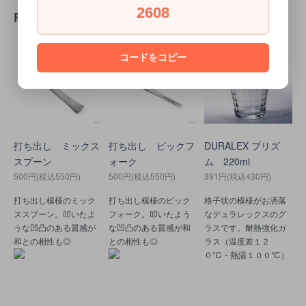
2608
RECOMMENDED ITEM
コードをコピー
打ち出し ミックス
打ち出し ピックフ
DURALEX プリズ
スプーン
ォーク
ム 220ml
500円(税込550円)
500円(税込550円)
391円(税込430円)
打ち出し模様のミック
打ち出し模様のピック
格子状の模様がお洒落
ススプーン。叩いたよ
フォーク。叩いたよう
なデュラレックスのグ
うな凹凸のある質感が
な凹凸のある質感が和
ラスです。耐熱強化ガ
和との相性も◎
との相性も◎
ラス（温度差１２
０℃・熱湯１００℃）