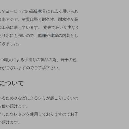
してヨーロッパの高級家具にも広く用いられ
東南アジア。材質は堅く耐久性、耐水性が高
加工品に適しています。 丈夫で狂いが少なく
おり水にも強いので、船舶や建築の内装とし
てきました。
とつ職人による手造りの製品の為、若干の色
合がございますのでご了承下さい。
について
いるため水などによるシミが起こりにくいの
お使い頂けます。
アしたウレタンを使用しておりますのでお子
い頂けます。