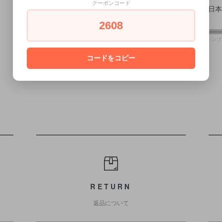
クーポンコード
メーカー所在国:[日本
生産国：[タイ製]
2608
●関連keyword：[銘木][シンプ
[花瓶]
コードをコピー
RETURN
返品について