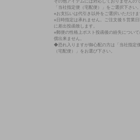
その他アイテムには対応しておりませんの
「当社指定便（宅配便）」をご選択下さい
※お支払いは代引き以外をご選択いただけま
※日時指定は承れません。ご注文後５営業日
に差出投函致します。
※郵便の性格上ポスト投函後の紛失について
償出来ません。
◆恐れ入りますが御心配の方は「当社指定
（宅配便）」をお選び下さい。