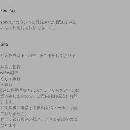
zon Pay
azonのアカウントに登録された配送先や支
い方法を利用して決済できます。
行振込
振り込み先は下記4銀行をご用意しておりま
。
三井住友銀行
ayPay銀行
ゆうちょ銀行
楽天銀行
お振込口座番号などはスタッフからのメールに
ご案内致しますので、ご案内後お振込をお願
致します。
ご注文直後に送信する自動返信メールには記
しておりません）
ご案内：銀行振込の場合、ご入金確認後の出
となります。