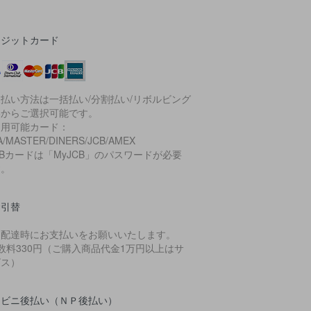
レジットカード
払い方法は一括払い/分割払い/リボルビング
いからご選択可能です。
利用可能カード：
A/MASTER/DINERS/JCB/AMEX
CBカードは「MyJCB」のパスワードが必要
す。
金引替
品配達時にお支払いをお願いいたします。
数料330円（ご購入商品代金1万円以上はサ
ビス）
ンビニ後払い（ＮＰ後払い）