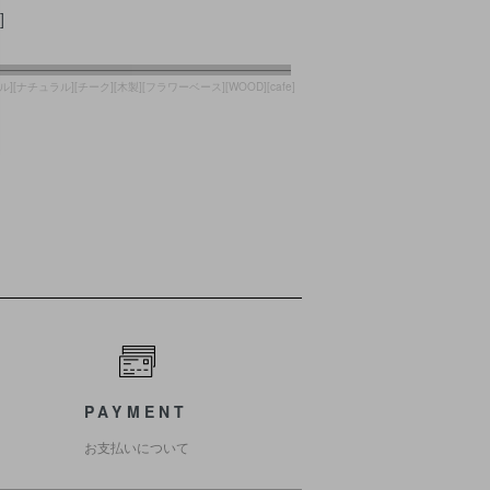
]
ル][ナチュラル][チーク][木製][フラワーベース][WOOD][cafe]
PAYMENT
お支払いについて