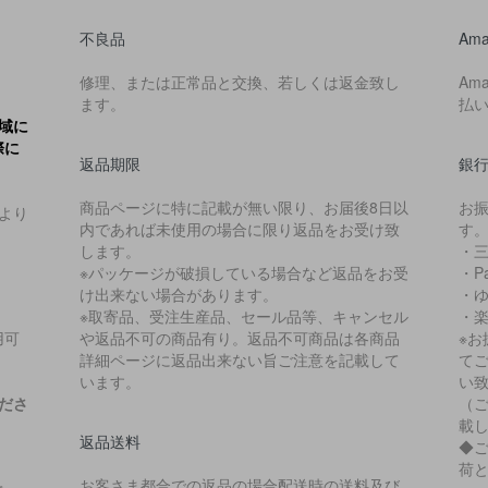
不良品
Ama
修理、または正常品と交換、若しくは返金致し
Am
ます。
払
域に
際に
返品期限
銀
商品ページに特に記載が無い限り、お届後8日以
お
より
内であれば未使用の場合に限り返品をお受け致
す
します。
・
※パッケージが破損している場合など返品をお受
・P
け出来ない場合があります。
・
※取寄品、受注生産品、セール品等、キャンセル
・
用可
や返品不可の商品有り。返品不可商品は各商品
※
詳細ページに返品出来ない旨ご注意を記載して
て
います。
い
ださ
（
載
返品送料
◆
荷
お客さま都合での返品の場合配送時の送料及び