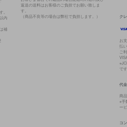
で
返送の送料はお客様のご負担でお願い致しま
。
す。
す。
（商品不良等の場合は弊社で負担します。）
ク
以内
は補
便
お支
払
ご
VIS
※J
で
代
商
※手
ー
コ