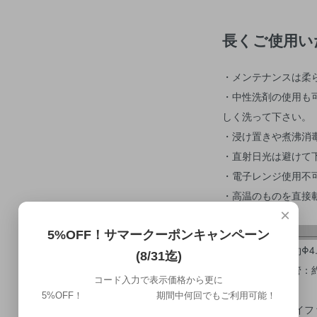
長くご使用い
・メンテナンスは柔
・中性洗剤の使用も
しく洗って下さい。
・浸け置きや煮沸消
・直射日光は避けて
・電子レンジ使用不
・高温のものを直接
×
5%OFF！サマークーポンキャンペーン
サイズ：本体 約Φ4.6×
(8/31迄)
ガラス管：約φ9m
コード入力で表示価格から更に
素材：チーク
5%OFF！ 期間中何回でもご利用可能！
メーカー：[ジェイフ