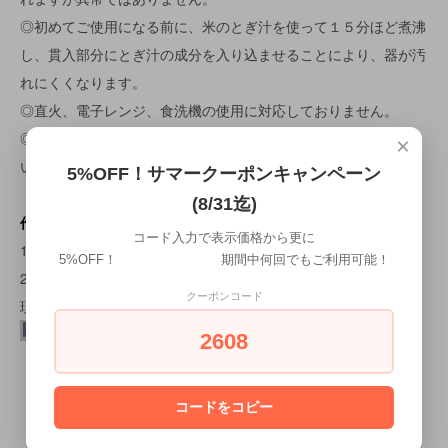
◎初めてご使用になる前に、米のとぎ汁を使って１５分ほど煮沸
し、貫入部分にとぎ汁の成分を入り込ませることにより、器が汚
れにくくなります。
◎直火、電子レンジ、食洗機の使用に対応しておりません。
◎ご使用後は、綺麗に洗い、よく乾燥させてから収納して下さ
×
い。
5%OFF！サマークーポンキャンペーン
(8/31迄)
作者 柴田サヤカ
コード入力で表示価格から更に
1974年 岐阜県 生まれ
5%OFF！ 期間中何回でもご利用可能！
2004年 愛知県立窯業高等技術専門校 陶磁器製造科卒
クーポンコード
現在、岐阜県土岐市 在住。
2608
・サイズ: 7×4(cm)
・材質：陶器
コードをコピー
・作家:[柴田サヤカ]
・生産国：[日本製]