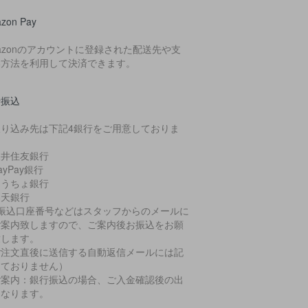
zon Pay
azonのアカウントに登録された配送先や支
い方法を利用して決済できます。
行振込
振り込み先は下記4銀行をご用意しておりま
。
三井住友銀行
ayPay銀行
ゆうちょ銀行
楽天銀行
お振込口座番号などはスタッフからのメールに
ご案内致しますので、ご案内後お振込をお願
致します。
ご注文直後に送信する自動返信メールには記
しておりません）
ご案内：銀行振込の場合、ご入金確認後の出
となります。