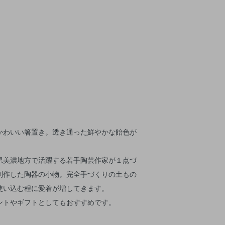
かわいい箸置き。透き通った鮮やかな飴色が
県美濃地方で活躍する若手陶芸作家が１点づ
制作した陶器の小物。完全手づくりの土もの
使い込む程に愛着が増してきます。
ントやギフトとしてもおすすめです。