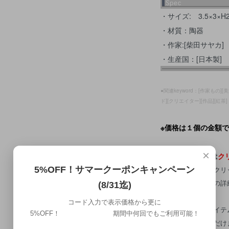
・サイズ: 3.5×3×H2
・材質：陶器
・作家:[柴田サヤカ]
・生産国：[日本製]
●関連keyword：[作家もの
ド][クリエイター][作品][紅茶]
※価格は１個の金額
×
【このアイテムは
ク
・このアイテムはクリ
5%OFF！サマークーポンキャンペーン
・クリックポストの詳
(8/31迄)
り。
コード入力で表示価格から更に
・また、対応可アイテ
5%OFF！ 期間中何回でもご利用可能！
配送はご利用いただけ