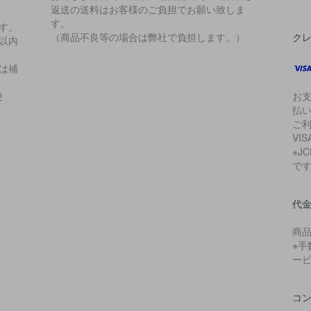
返送の送料はお客様のご負担でお願い致しま
。
す。
す。
（商品不良等の場合は弊社で負担します。）
ク
以内
は補
便
お支
払
ご
VIS
※J
で
代
商
※手
ー
コ