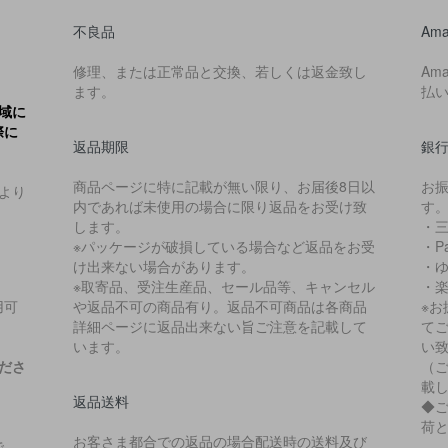
不良品
Ama
修理、または正常品と交換、若しくは返金致し
Am
ます。
払
域に
際に
返品期限
銀
商品ページに特に記載が無い限り、お届後8日以
お
より
内であれば未使用の場合に限り返品をお受け致
す
します。
・
※パッケージが破損している場合など返品をお受
・P
け出来ない場合があります。
・
※取寄品、受注生産品、セール品等、キャンセル
・
用可
や返品不可の商品有り。返品不可商品は各商品
※
詳細ページに返品出来ない旨ご注意を記載して
て
います。
い
ださ
（
載
返品送料
◆
荷
お客さま都合での返品の場合配送時の送料及び
で