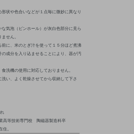
め形状や色合いなどが１点毎に微妙に異なり
かな気泡（ピンホール）が灰白色部分に見ら
りません。
る前に、米のとぎ汁を使って１５分ほど煮沸
汁の成分を入り込ませることにより、器が汚
、食洗機の使用に対応しておりません。
に洗い、よく乾燥させてから収納して下さ
まれ
窯業高等技術専門校 陶磁器製造科卒
在住。