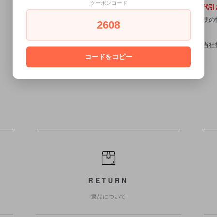
クーポンコード
・お支払い方法は
代引
・クリックポスト便の
2608
来ません。
◆ご心配の方は「当社
コードをコピー
RETURN
返品について