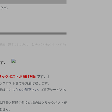
(cm)
][美濃焼] [日本のものづくり] [ナチュラルモダン][ハンドメイ
です。
リックポストお届け対応
です。】
ックポスト便でもお届け致します。
細は
→こちらをご覧下さい。
※追跡サービスあ
ム以外と同時ご注文の場合はクリックポスト便
ません。