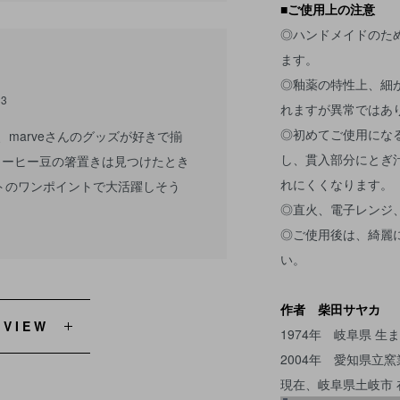
■ご使用上の注意
◎ハンドメイドのた
ます。
◎釉薬の特性上、細
33
れますが異常ではあ
◎初めてご使用にな
marveさんのグッズが好きで揃
し、貫入部分にとぎ
コーヒー豆の箸置きは見つけたとき
れにくくなります。
トのワンポイントで大活躍しそう
◎直火、電子レンジ
◎ご使用後は、綺麗
い。
作者 柴田サヤカ
EVIEW
1974年 岐阜県 生
2004年 愛知県立
現在、岐阜県土岐市 