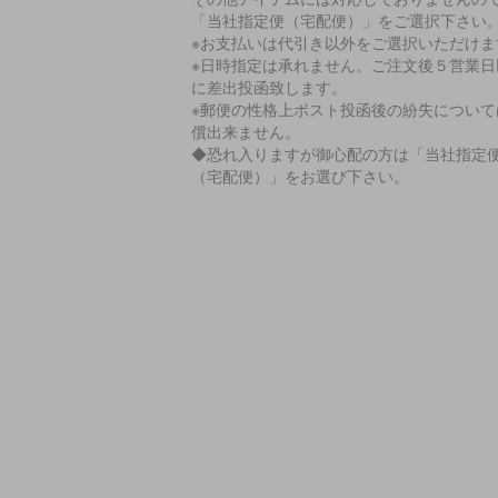
「当社指定便（宅配便）」をご選択下さい
※お支払いは代引き以外をご選択いただけま
※日時指定は承れません。ご注文後５営業日
に差出投函致します。
※郵便の性格上ポスト投函後の紛失について
償出来ません。
◆恐れ入りますが御心配の方は「当社指定
（宅配便）」をお選び下さい。