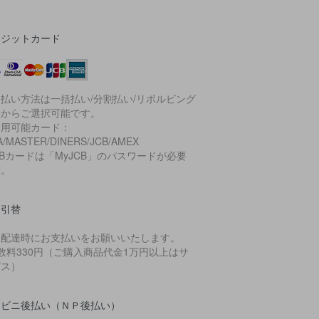
レジットカード
払い方法は一括払い/分割払い/リボルビング
いからご選択可能です。
利用可能カード：
A/MASTER/DINERS/JCB/AMEX
CBカードは「MyJCB」のパスワードが必要
す。
金引替
品配達時にお支払いをお願いいたします。
数料330円（ご購入商品代金1万円以上はサ
ビス）
ンビニ後払い（ＮＰ後払い）