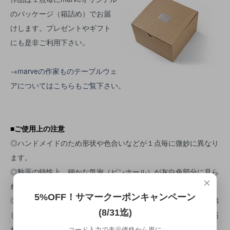
のパッケージ（箱詰め）でお届
けします。プレゼントやギフト
にも是非ご利用下さい。
→marveの作家ものテーブルウェ
アについてはこちらもご覧下さい。
■ご使用上の注意
◎ハンドメイドのため形状や色合いなどが１点毎に微妙に異なり
ます。
◎釉薬の特性上、細かな気泡（ピンホール）が灰白色部分に見ら
×
れますが異常ではありません。
5%OFF！サマークーポンキャンペーン
◎初めてご使用になる前に、米のとぎ汁を使って１５分ほど煮沸
(8/31迄)
し、貫入部分にとぎ汁の成分を入り込ませることにより、器が汚
れにくくなります。
コード入力で表示価格から更に