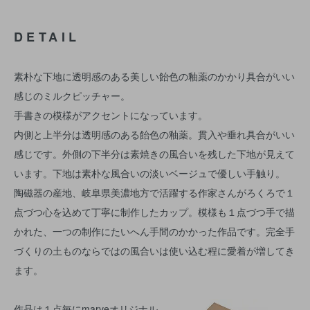
DETAIL
素朴な下地に透明感のある美しい飴色の釉薬のかかり具合がいい
感じのミルクピッチャー。
手書きの模様がアクセントになっています。
内側と上半分は透明感のある飴色の釉薬。貫入や垂れ具合がいい
感じです。外側の下半分は素焼きの風合いを残した下地が見えて
います。下地は素朴な風合いの淡いベージュで優しい手触り。
陶磁器の産地、岐阜県美濃地方で活躍する作家さんがろくろで１
点づつ心を込めて丁寧に制作したカップ。模様も１点づつ手で描
かれた、一つの制作にたいへん手間のかかった作品です。完全手
づくりの土ものならではの風合いは使い込む程に愛着が増してき
ます。
作品は１点毎にmarveオリジナル