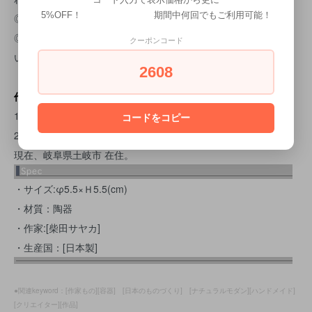
5%OFF！ 期間中何回でもご利用可能！
◎直火、電子レンジ、食洗機の使用に対応しておりません。
◎ご使用後は、綺麗に洗い、よく乾燥させてから収納して下さ
クーポンコード
い。
2608
作者 柴田サヤカ
1974年 岐阜県 生まれ
コードをコピー
2004年 愛知県立窯業高等技術専門校 陶磁器製造科卒
現在、岐阜県土岐市 在住。
・サイズ:φ5.5×Ｈ5.5(cm)
・材質：陶器
・作家:[柴田サヤカ]
・生産国：[日本製]
●関連keyword：[作家もの][容器] [日本のものづくり] [ナチュラルモダン][ハンドメイド]
[クリエイター][作品]